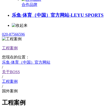
合作品牌
乐鱼·体育（中国）官方网站-LEYU SPORTS
020-87566596
工程案例
您现在的位置：
乐鱼·体育（中国）官方网站
/
关于BOSS
/
工程案例
/
国外案例
工程案例