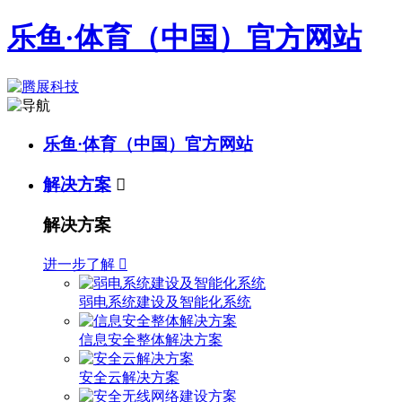
乐鱼·体育（中国）官方网站
乐鱼·体育（中国）官方网站
解决方案

解决方案
进一步了解

弱电系统建设及智能化系统
信息安全整体解决方案
安全云解决方案