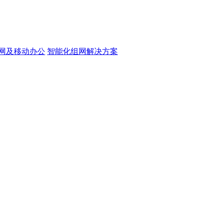
网及移动办公
智能化组网解决方案