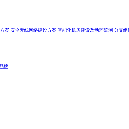
方案
安全无线网络建设方案
智能化机房建设及动环监测
分支组
品牌