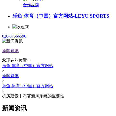
合作品牌
乐鱼·体育（中国）官方网站-LEYU SPORTS
020-87566596
新闻资讯
您现在的位置：
乐鱼·体育（中国）官方网站
>
新闻资讯
>
乐鱼·体育（中国）官方网站
>
机房建设中布署新风系统的重要性
新闻资讯