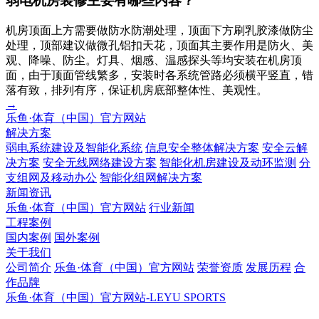
弱电机房装修主要有哪些内容？
机房顶面上方需要做防水防潮处理，顶面下方刷乳胶漆做防尘
处理，顶部建议做微孔铝扣天花，顶面其主要作用是防火、美
观、降噪、防尘。灯具、烟感、温感探头等均安装在机房顶
面，由于顶面管线繁多，安装时各系统管路必须横平竖直，错
落有致，排列有序，保证机房底部整体性、美观性。
→
乐鱼·体育（中国）官方网站
解决方案
弱电系统建设及智能化系统
信息安全整体解决方案
安全云解
决方案
安全无线网络建设方案
智能化机房建设及动环监测
分
支组网及移动办公
智能化组网解决方案
新闻资讯
乐鱼·体育（中国）官方网站
行业新闻
工程案例
国内案例
国外案例
关于我们
公司简介
乐鱼·体育（中国）官方网站
荣誉资质
发展历程
合
作品牌
乐鱼·体育（中国）官方网站-LEYU SPORTS