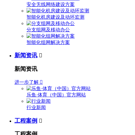
安全无线网络建设方案
智能化机房建设及动环监测
分支组网及移动办公
智能化组网解决方案
新闻资讯

新闻资讯
进一步了解

乐鱼·体育（中国）官方网站
行业新闻
工程案例

工程案例