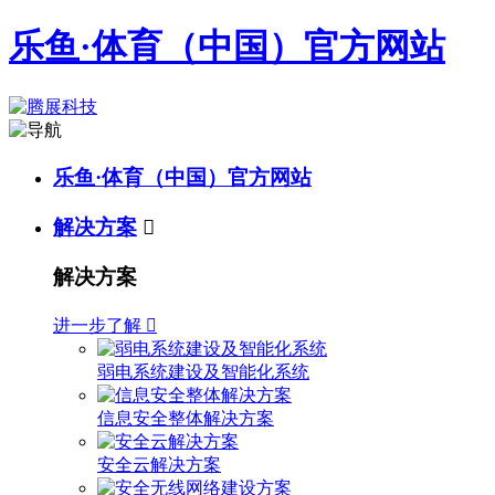
乐鱼·体育（中国）官方网站
乐鱼·体育（中国）官方网站
解决方案

解决方案
进一步了解

弱电系统建设及智能化系统
信息安全整体解决方案
安全云解决方案