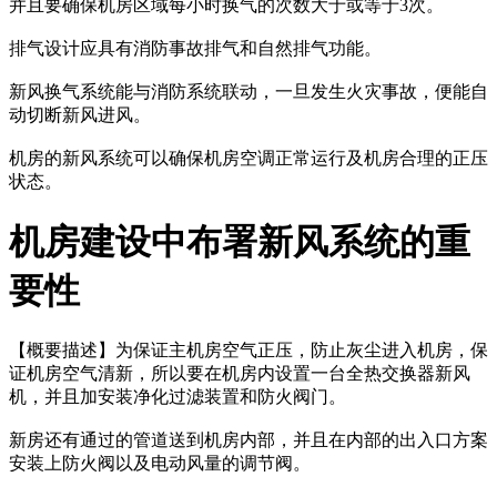
并且要确保机房区域每小时换气的次数大于或等于3次。
排气设计应具有消防事故排气和自然排气功能。
新风换气系统能与消防系统联动，一旦发生火灾事故，便能自
动切断新风进风。
机房的新风系统可以确保机房空调正常运行及机房合理的正压
状态。
机房建设中布署新风系统的重
要性
【概要描述】
为保证主机房空气正压，防止灰尘进入机房，保
证机房空气清新，所以要在机房内设置一台全热交换器新风
机，并且加安装净化过滤装置和防火阀门。
新房还有通过的管道送到机房内部，并且在内部的出入口方案
安装上防火阀以及电动风量的调节阀。